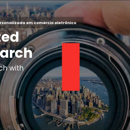
ersonalizada em comércio eletrônico
zed
arch
ch with