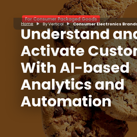
For Consumer Packaged Goods
Home
By Vertical
Consumer Electronics Brands
Understand an
Activate Cust
With AI-based
Analytics and
Automation