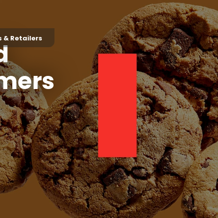
 & Retailers
d
omers