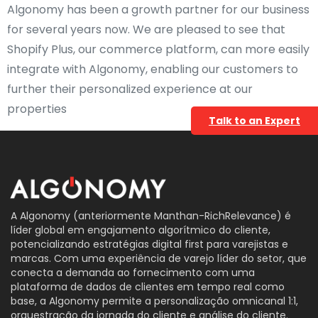
Algonomy has been a growth partner for our business
for several years now. We are pleased to see that
Shopify Plus, our commerce platform, can more easily
integrate with Algonomy, enabling our customers to
further their personalized experience at our
properties
Talk to an Expert
A Algonomy (anteriormente Manthan-RichRelevance) é
líder global em engajamento algorítmico do cliente,
potencializando estratégias digital first para varejistas e
marcas. Com uma experiência de varejo líder do setor, que
conecta a demanda ao fornecimento com uma
plataforma de dados de clientes em tempo real como
base, a Algonomy permite a personalização omnicanal 1:1,
orquestração da jornada do cliente e análise do cliente.