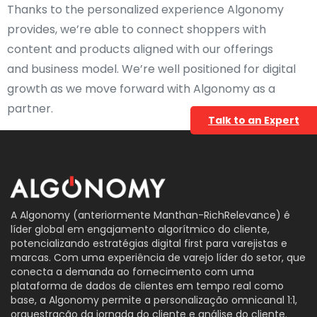
Thanks to the personalized experience Algonomy
provides, we’re able
to connect shoppers with
content and products aligned with our offerings
and
business model. We’re well positioned for digital
growth as we move forward with
Algonomy as a
partner.
Talk to an Expert
A Algonomy (anteriormente Manthan-RichRelevance) é
líder global em engajamento algorítmico do cliente,
potencializando estratégias digital first para varejistas e
marcas. Com uma experiência de varejo líder do setor, que
conecta a demanda ao fornecimento com uma
plataforma de dados de clientes em tempo real como
base, a Algonomy permite a personalização omnicanal 1:1,
orquestração da jornada do cliente e análise do cliente.